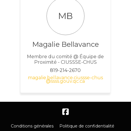
MB
Magalie Bellavance
Membre du comité @ Équipe de
Proximité - CIUSSSE-CHUS
819-214-2670
magalie.bellavance.ciussse-chus
(Liens externes)
@ssss.gouv.qc.ca
Conditions générales
Politique de confidentialité